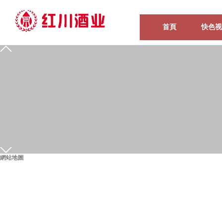
首頁
快色视
0939-5935555
15209318631
在线留言
发送邮件
企业位置
網站地圖